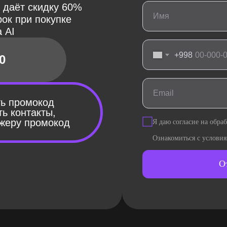
 даёт скидку 60%
рок при покупке
 AI
+998
0
ть промокод
ть контакты,
джеру промокод
Я даю согласие на обра
Ознакомиться с услови
О