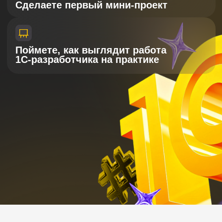
Мини-курс по
1C для вас,
если
Хочется попробовать себя
в новой сфере, но страшно
тратить время и деньги вслепую
Нужен понятный и практичный
старт без сложных терминов
и перегрузки
Ищете направление, где можно
развиваться без сложного входа
и зарабатывать удаленно
Вы чувствуете, что в 1С есть