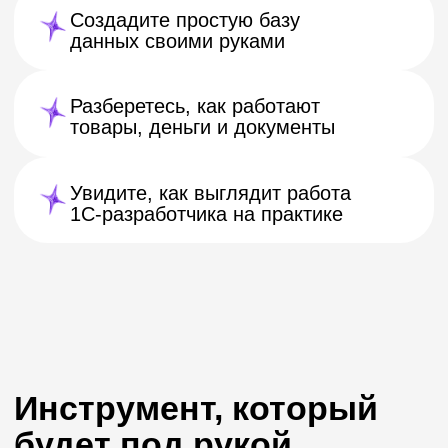
Бонусы
участникам
мини-курса
1 год
английского бесплатно
Скидка 1 370 000 UZS
на любой курс
5 материалов
для старта в 1С