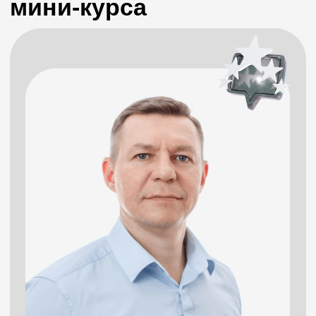
в том числе с целью получения информации о
новых продуктах, демо доступах, скидках,
персонализированных предложениях, акциях и
полезных вебинарах
на следующих условиях
Ознакомиться с условиями
публичного договора
Отправить
Получить бесплатно
04
:
55
:
50
*Осталось: