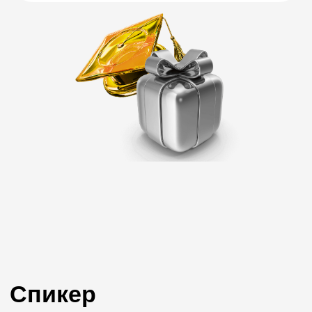
Регистрируйтесь
сейчас
и получите доступ к курсу
430 223 UZS
БЕСПЛАТНО
+998
Даю согласие на обработку персональных данных,